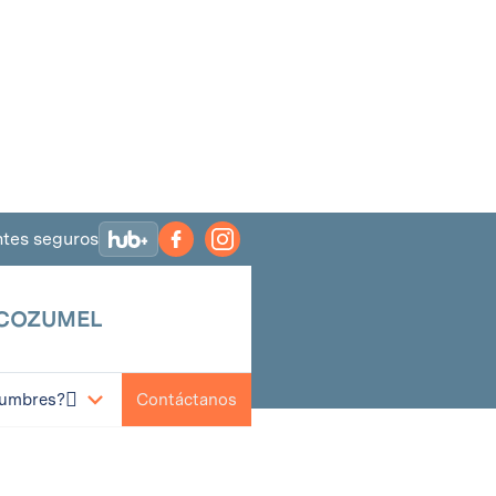
tes seguros
 COZUMEL
OZUMEL

Contáctanos
Cumbres?