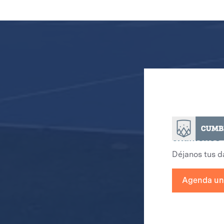
Agenda una
exámenes 
Déjanos tus d
Agenda una