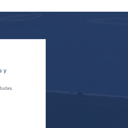
s y
dudas.