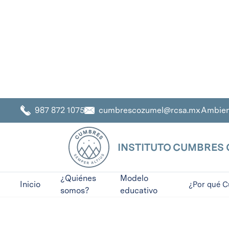
cumbrescozumel@rcsa.mx
Ambien
987 872 1075
PRIMARIA
INSTITUTO CUMBRES
INSTITUTO CUMBRES C
¿Quiénes
Modelo
Inicio
¿Por qué 
somos?
educativo