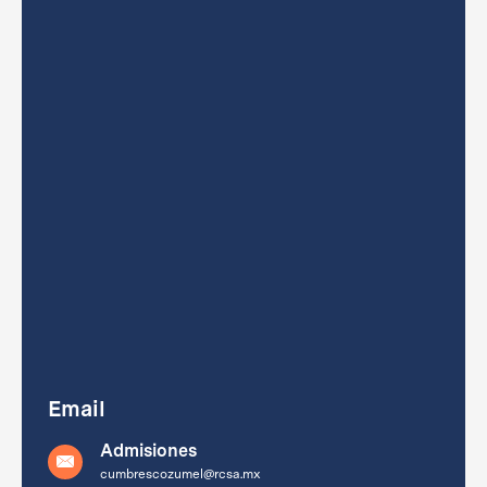
Email
Admisiones
cumbrescozumel@rcsa.mx