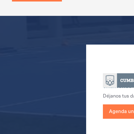
Agenda una
exámenes 
Déjanos tus d
Agenda una