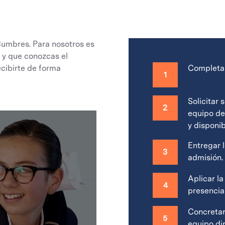
Cumbres. Para nosotros es
 y que conozcas el
ecibirte de forma
Completar
1
Solicitar 
2
equipo de
y disponi
Entregar 
3
admisión.
Aplicar l
4
presencial
Concretar 
5
equipo dir