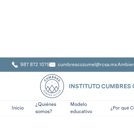
cumbrescozumel@rcsa.mx
Ambien
987 872 1075
ADMISIONES
INSTITUTO CUMBRES
¿Quiénes
Modelo
Inicio
¿Por qué 
somos?
educativo