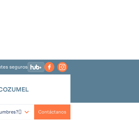
tes seguros
 COZUMEL

Contáctanos
Cumbres?