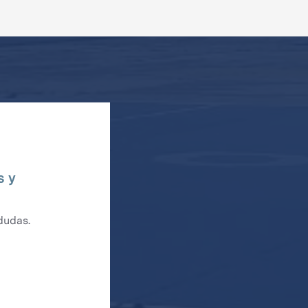
s y
dudas.